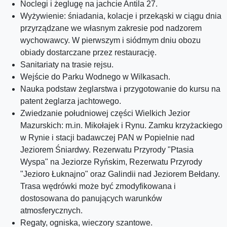
Noclegi i żeglugę na jachcie Antila 27.
Wyżywienie: śniadania, kolacje i przekąski w ciągu dnia
przyrządzane we własnym zakresie pod nadzorem
wychowawcy. W pierwszym i siódmym dniu obozu
obiady dostarczane przez restaurację.
Sanitariaty na trasie rejsu.
Wejście do Parku Wodnego w Wilkasach.
Nauka podstaw żeglarstwa i przygotowanie do kursu na
patent żeglarza jachtowego.
Zwiedzanie południowej części Wielkich Jezior
Mazurskich: m.in. Mikołajek i Rynu. Zamku krzyżackiego
w Rynie i stacji badawczej PAN w Popielnie nad
Jeziorem Śniardwy. Rezerwatu Przyrody "Ptasia
Wyspa" na Jeziorze Ryńskim, Rezerwatu Przyrody
"Jezioro Łuknajno" oraz Galindii nad Jeziorem Bełdany.
Trasa wędrówki może być zmodyfikowana i
dostosowana do panujących warunków
atmosferycznych.
Regaty, ogniska, wieczory szantowe.